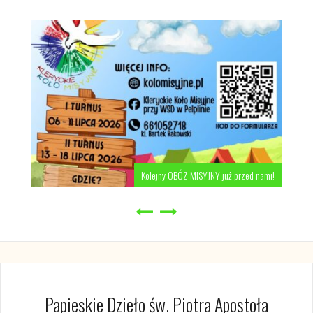
Kolejny OBÓZ MISYJNY już przed nami!
Papieskie Dzieło św. Piotra Apostoła