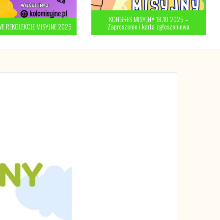
KONGRES MISYJNY 18.10 2025 –
 REKOLEKCJE MISYJNE 2025
Zaproszenie i karta zgłoszeniowa