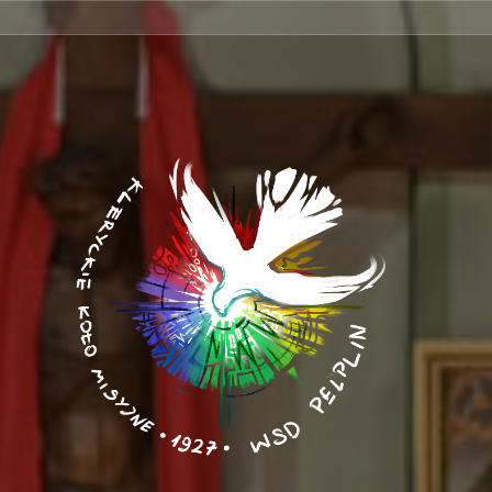
nie
ontakt
rów/
ami
nów