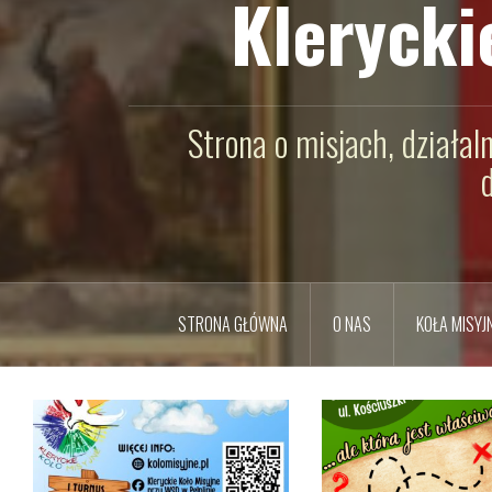
Klerycki
Strona o misjach, działal
STRONA GŁÓWNA
O NAS
KOŁA MISYJ