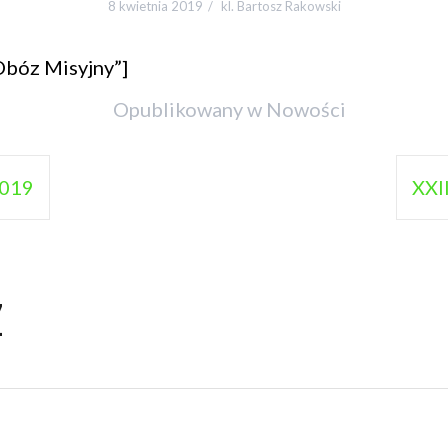
8 kwietnia 2019
kl. Bartosz Rakowski
Obóz Misyjny”]
Opublikowany w
Nowości
2019
XXI
z