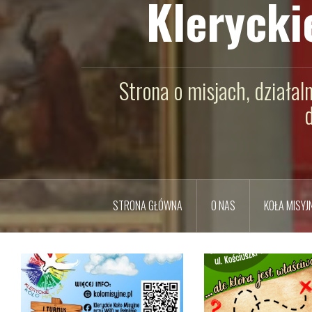
Klerycki
Strona o misjach, działal
STRONA GŁÓWNA
O NAS
KOŁA MISYJ