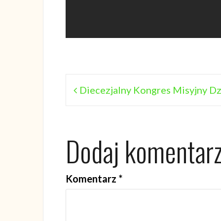
Nawigacja
Diecezjalny Kongres Misyjny Dzi
wpisu
Dodaj komentar
Komentarz
*