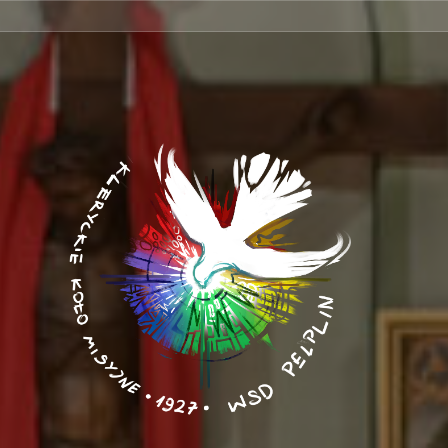
nie
ontakt
rów/
ami
nów