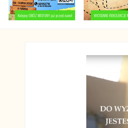
Kolejny OBÓZ MISYJNY już przed nami!
WIOSENNE REKOLEKCJE 