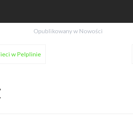
Opublikowany w
Nowości
eci w Pelplinie
z