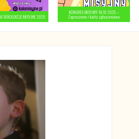
KONGRES MISYJNY 18.10 2025 –
 REKOLEKCJE MISYJNE 2025
Zaproszenie i karta zgłoszeniowa