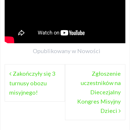
Opublikowany w
Nowości
Nawigacja
Zakończyły się 3
Zgłoszenie
uczestników na
wpisu
turnusy obozu
Diecezjalny
misyjnego!
Kongres Misyjny
Dzieci